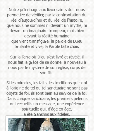
Notre pèlerinage aux lieux saints doit nous
permettre de vérifier, par la confrontation du
réel d’aujourd’hui et du réel de l’histoire,
que nous ne sommes ni devant un mythe, ni
devant un imaginaire trompeur,
mais bien
devant la réalité humaine
que vient transfigurer la parole de D.ieu
brûlante et vive, la Parole faite chair.
Sur la Terre où Dieu s’est livré et révélé, il
nous fait la grâce de se donner à nouveau à
nous par le mystère de son église, corps de
son fils.
Si les miracles, les faits, les traditions qui sont
à l'origine de tel ou tel sanctuaire ne sont pas
objets de foi, ils sont bien au service de la foi.
Dans chaque sanctuaire, les premiers pèlerins
ont recueillis un message, une expérience
spirituelle qui, d'âge en âge,
a été transmis aux fidèles.
Ces lieux sont donc témoins d'une tradition
de prière, d'une histoire. On y trouve aussi les
témoignages de reconnaissance