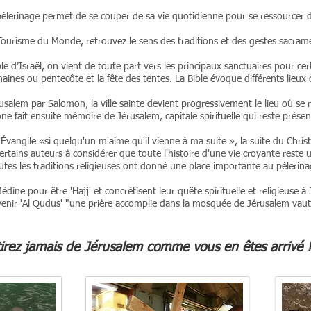
pèlerinage permet de se couper de sa vie quotidienne pour se ressourcer d
Tourisme du Monde, retrouvez le sens des traditions et des gestes sacrame
e d’Israël, on vient de toute part vers les principaux sanctuaires pour cert
aines ou pentecôte et la fête des tentes. La Bible évoque différents lieux 
salem par Salomon, la ville sainte devient progressivement le lieu où se 
ne fait ensuite mémoire de Jérusalem, capitale spirituelle qui reste présen
'Évangile «si quelqu'un m'aime qu'il vienne à ma suite », la suite du Chris
rtains auteurs à considérer que toute l'histoire d'une vie croyante reste 
utes les traditions religieuses ont donné une place importante au pèlerina
ne pour être 'Hajj' et concrétisent leur quête spirituelle et religieuse à 
enir 'Al Qudus' "une prière accomplie dans la mosquée de Jérusalem vaut m
irez jamais de Jérusalem comme vous en êtes arrivé !