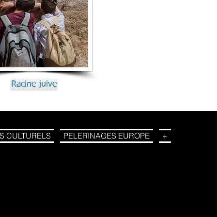
age evangelique
Racine juive
S CULTURELS
PELERINAGES EUROPE
+