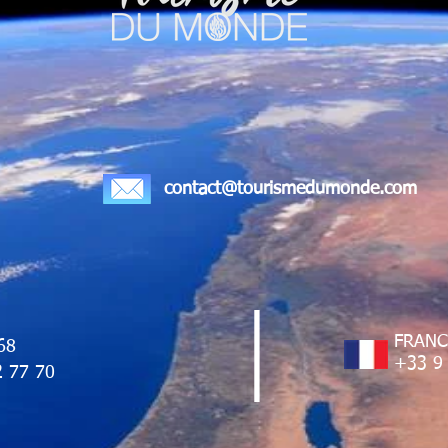
contact@tourismedumonde.com
│
FRAN
68
+33 9 
2 77 70