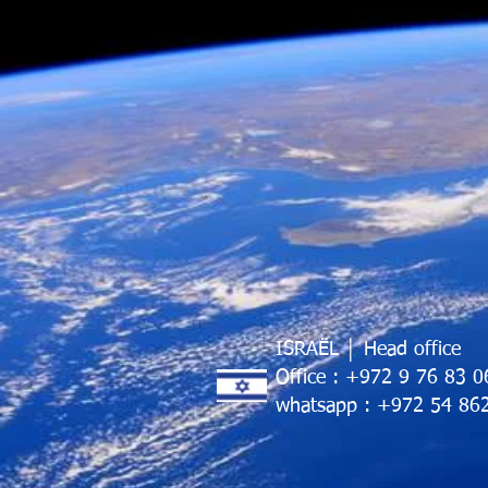
ISRAËL
│ Head office
Office : +972 9 76 83 0
whatsapp : +972 54 86