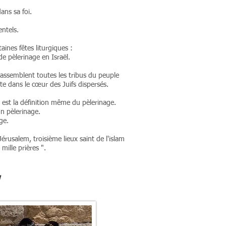
ans sa foi.
ntels.
aines fêtes liturgiques :
de pèlerinage en Israël.
rassemblent toutes les tribus du peuple
te dans le cœur des Juifs dispersés.
t est la définition même du pèlerinage.
un pèlerinage.
ge.
Jérusalem, troisième lieux saint de l'islam
ille prières ".